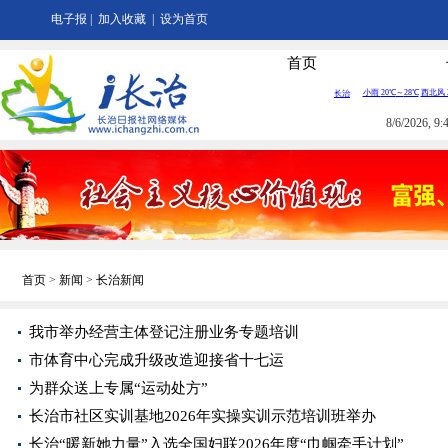
电子报
|
加入收藏
|
设为首页
首页
8/6/2026, 
首页
>
新闻
>
长治新闻
我市举办经营主体登记注册业务专题培训
市体育中心完成升级改造迎接省十七运
为群众送上专属“运动处方”
长治市社区实训基地2026年实操实训示范培训班举办
长治“暖新她力量”入选全国妇联2026年度“巾帼牵手计划”