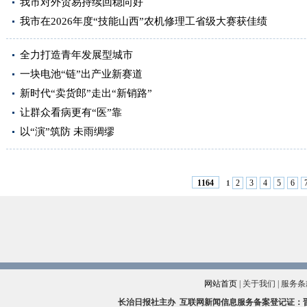
我市对外贸易持续回稳向好
我市在2026年度“技能山西”农机修理工省级大赛获佳绩
全力打造青年发展型城市
一块电池“链”出产业新赛道
新时代“卖货郎”走出“新销路”
让群众看病更有“医”靠
以“演”筑防 未雨绸缪
2
3
4
5
6
1164
1
网站首页
|
关于我们
|
服务条
长治日报社主办
互联网新闻信息服务备案登记证：