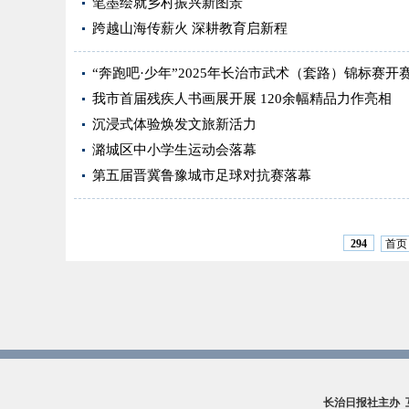
笔墨绘就乡村振兴新图景
跨越山海传薪火 深耕教育启新程
“奔跑吧·少年”2025年长治市武术（套路）锦标赛开
我市首届残疾人书画展开展 120余幅精品力作亮相
沉浸式体验焕发文旅新活力
潞城区中小学生运动会落幕
第五届晋冀鲁豫城市足球对抗赛落幕
首页
294
长治日报社主办