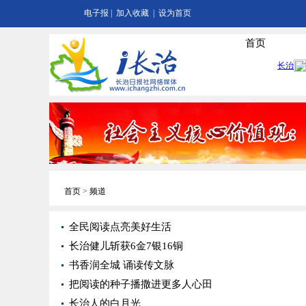
电子报
|
加入收藏
|
设为首页
首页
首页
>
频道
全民阅读点亮美好生活
长治健儿斩获6金7银16铜
书香润全城 诵读传文脉
把阅读的种子播撒进更多人心田
长治人的白月光