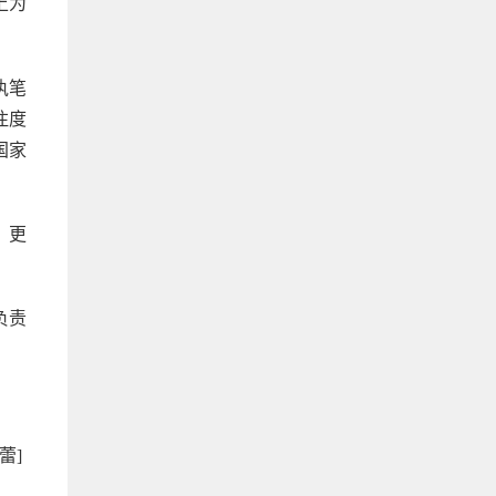
上为
执笔
注度
国家
，更
负责
蕾]