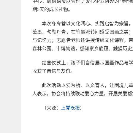
中心、颜倍嘉皮肤管理等爱心企业协办的“墨韵
期5天的成长礼物。
本次冬令营以文化润心、实践启智为宗旨
蘸墨、勾勒丹青，在笔墨流转间感受国画之美
与记忆力；志愿者老师还讲授传统文化课程，
森林公园、市博物馆，感知家乡底蕴、触摸历史
结营仪式上，孩子们自信展示国画作品与
收获了自信与友谊。
此次活动以爱为桥、以文育人，让困境儿
人表示，协会将持续联动爱心力量，开展关爱帮
（来源：
上党晚报
）