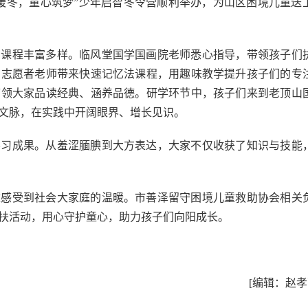
暖冬，童心筑梦”少年启智冬令营顺利举办，为山区困境儿童送
，课程丰富多样。临风堂国学国画院老师悉心指导，带领孩子们
；志愿者老师带来快速记忆法课程，用趣味教学提升孩子们的专
带领大家品读经典、涵养品德。研学环节中，孩子们来到老顶山
文脉，在实践中开阔眼界、增长见识。
学习成果。从羞涩腼腆到大方表达，大家不仅收获了知识与技能
童感受到社会大家庭的温暖。市善泽留守困境儿童救助协会相关
扶活动，用心守护童心，助力孩子们向阳成长。
[编辑：赵孝