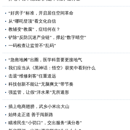
“好房子”标准，开启居住空间革命
从“哪吒登顶”看文化自信
教辅变“教腐”，症结何在？
铲除“反防沉迷产业链”，撑起“数字晴空”
一码检查让监管不“乱码”
“急救地摊”出圈，医学科普要更接地气
我们应当从《黑神话：悟空》获奖中看到什么
击退“维修刺客”任重道远
科技创新不能让“无脑爽文”带节奏
强监管，让假“洋水果”无所遁形
插上电商翅膀，武乡小米出大山
始终走正道 善于闯新路
瞄准民生“小切口”，交出服务“满分卷”