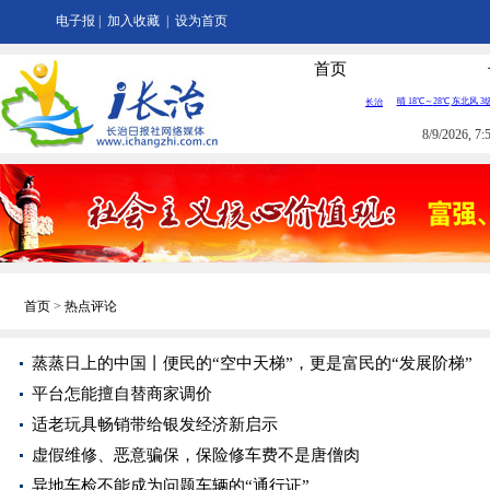
电子报
|
加入收藏
|
设为首页
首页
8/9/2026, 
首页
>
热点评论
蒸蒸日上的中国丨便民的“空中天梯”，更是富民的“发展阶梯”
平台怎能擅自替商家调价
适老玩具畅销带给银发经济新启示
虚假维修、恶意骗保，保险修车费不是唐僧肉
异地车检不能成为问题车辆的“通行证”