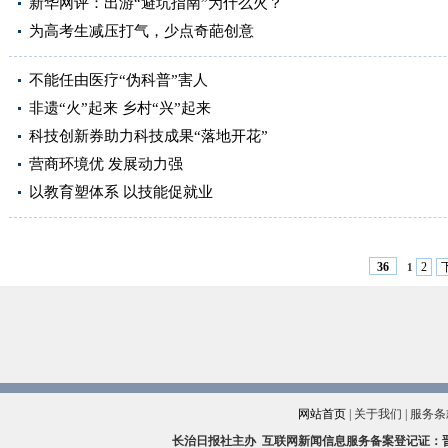
新华网评：出游“避坑指南”为什么火？
为高考生减压打气，少点奇葩创意
不能任由医疗“伪科普”害人
非遗“火”起来 乡村“兴”起来
科技创新券助力科技成果“落地开花”
营商环境优 发展动力强
以教育塑体系 以技能促就业
2
36
1
网站首页
|
关于我们
|
服务条
长治日报社主办
互联网新闻信息服务备案登记证：