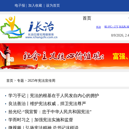
电子报
|
加入收藏
|
设为首页
首页
8/9/2026, 
首页
>
专题
>
2025年宪法宣传周
学习手记｜宪法的根基在于人民发自内心的拥护
良法善治丨维护宪法权威，捍卫宪法尊严
拾光纪·“我宣誓：忠于中华人民共和国宪法”
学而时习之｜加强宪法实施和监督
微视频｜弘扬宪法精神 总书记这样说