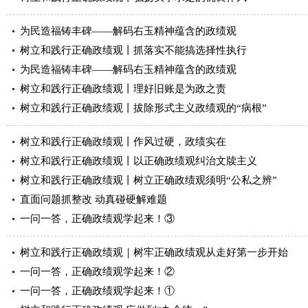
为民造福铸丰碑——解码右玉精神蕴含的政绩观
树立和践行正确政绩观丨抓落实不能搞选择性执行
为民造福铸丰碑——解码右玉精神蕴含的政绩观
树立和践行正确政绩观丨理好旧账是为政之责
树立和践行正确政绩观丨拔除形式主义政绩观的“病根”
树立和践行正确政绩观丨作风过硬，政绩实在
树立和践行正确政绩观丨以正确政绩观纠治文牍主义
树立和践行正确政绩观丨树立正确政绩观须明“公私之辨”
直面问题抓整改 动真碰硬解难题
一问一答，正确政绩观学起来！③
树立和践行正确政绩观｜树牢正确政绩观从走好第一步开始
一问一答，正确政绩观学起来！②
一问一答，正确政绩观学起来！①