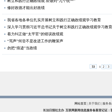
树立和践行正确政绩观 应做到“九个统一”
修好政德才能出好政绩
我省各地各单位扎实开展树立和践行正确政绩观学习教育
深入学习贯彻习近平总书记关于树立和践行正确政绩观学习教
着力纠正做“太平官”的错误政绩观
“骂声”何尝不是改进工作的鞭策声
勿把“痕迹”当政绩
2
3
53
1
网站首页
|
关于我们
|
服务条
长治日报社主办
互联网新闻信息服务备案登记证：