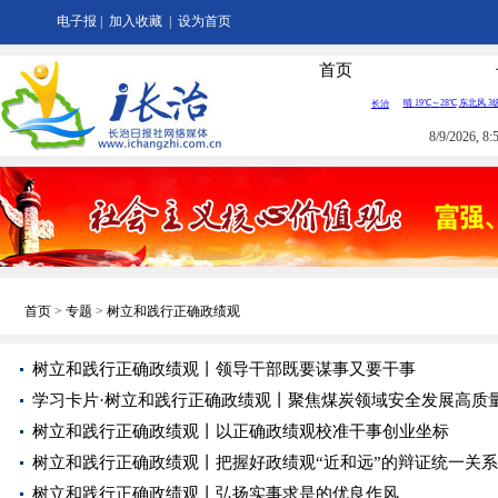
电子报
|
加入收藏
|
设为首页
首页
8/9/2026, 
首页
>
专题
>
树立和践行正确政绩观
树立和践行正确政绩观丨领导干部既要谋事又要干事
学习卡片·树立和践行正确政绩观丨聚焦煤炭领域安全发展高质
树立和践行正确政绩观丨以正确政绩观校准干事创业坐标
树立和践行正确政绩观丨把握好政绩观“近和远”的辩证统一关系
树立和践行正确政绩观丨弘扬实事求是的优良作风