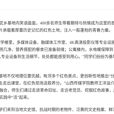
武乡基地内笑语盈盈，400余名师生带着期待与热情成为这里的
这片承载着厚重历史记忆的红色土地，注入一股蓬勃的青春力量。
。教学楼里，多媒体设备、融媒体工作室、4K高清投影仪等专业设
明几净，营养搭配的餐食已准备就绪；公寓楼内，水电暖保障到
从专业设备到生活细节，处处都能感受到用心。”同学们纷纷为基
，基地不仅地理位置优越，毗邻多个红色景点，更创新性地推出“
学生走出课堂，在红色现场汲取养分。”山西传媒学院教师王洋溢
融合，师生们通过走进革命旧址、走访老党员、挖掘红色故事，
践中“活”起来。
同学们来到当地文史馆，抗战时期的老物件、泛黄的文史档案、鲜