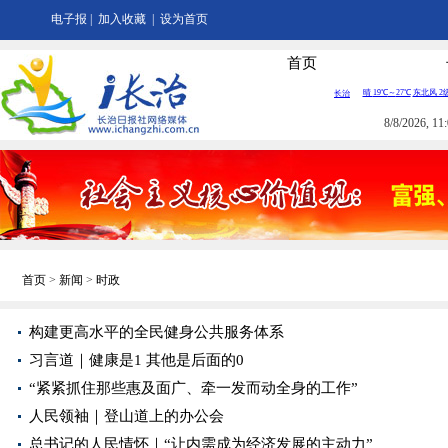
电子报
|
加入收藏
|
设为首页
首页
8/8/2026, 
首页
>
新闻
>
时政
构建更高水平的全民健身公共服务体系
习言道｜健康是1 其他是后面的0
“紧紧抓住那些惠及面广、牵一发而动全身的工作”
人民领袖｜登山道上的办公会
总书记的人民情怀｜“让内需成为经济发展的主动力”