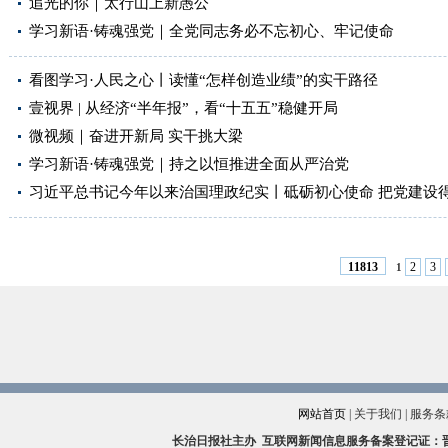
追光的你｜太行山上新愚公
学习新语·铸魂强党｜全党同志务必不忘初心、牢记使命
看图学习·人民之心丨读懂“怎样创造业绩”的实干路径
壹视界 | 从经济“半年报”，看“十五五”稳健开局
微视频｜奋进开新局 实干挑大梁
学习新语·铸魂强党｜持之以恒推进全面从严治党
习近平总书记今年以来治国理政纪实丨砥砺初心使命 把党建设
2
3
11813
1
网站首页
|
关于我们
|
服务条
长治日报社主办
互联网新闻信息服务备案登记证：