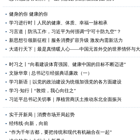
健身的你 健康的你
学习进行时丨人民的健康、体质、幸福一脉相承
习言道｜防汛工作，习近平为何强调“宁可十防九空”？
新思想引领新征程丨服务消费扩容升级 激发内需新活力
大道行天下｜最是真情暖人心——中国元首外交的世界情怀与
时习之丨“向着建设体育强国、健康中国的目标不断迈进”
文脉华章 | 总书记引经据典话廉政（一）
学习新语｜以党的政治建设为统领加强党的各方面建设
学习·知行丨“敦煌，我心向往之”
习近平总书记关切事｜厚植营商沃土推动东北全面振兴
实干开新局｜消费市场开局起势
经纬线·向新，向前
“作为千年古都，要把传统和现代有机融合在一起”