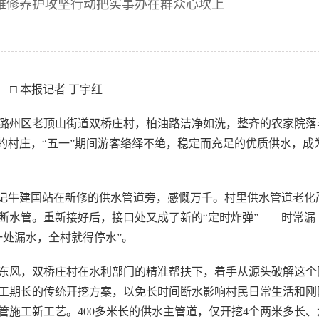
维修养护攻坚行动把实事办在群众心坎上
□ 本报记者 丁宇红
州区老顶山街道双桥庄村，柏油路洁净如洗，整齐的农家院落
的村庄，“五一”期间游客络绎不绝，稳定而充足的优质供水，成
记牛建国站在新修的供水管道旁，感慨万千。村里供水管道老化
断水管。重新接好后，接口处又成了新的“定时炸弹”——时常漏
一处漏水，全村就得停水”。
风，双桥庄村在水利部门的精准帮扶下，着手从源头破解这个
工期长的传统开挖方案，以免长时间断水影响村民日常生活和刚
施工新工艺。400多米长的供水主管道，仅开挖4个两米多长、