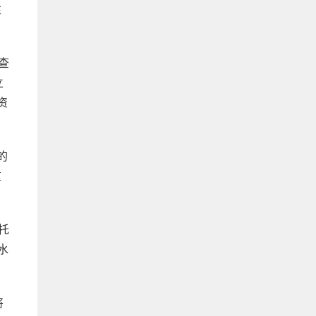
往
查
立
资
的
重
托
水
将