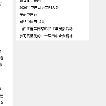
潞安化工集团
了
2026年中国网络文明大会
美丽中国行
网络中国节·清明
山西正能量网络精品征集展播活动
学习贯彻党的二十届四中全会精神
题
活
来
一
浑
更
道