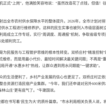
机正式“上岗”，他满脸笑容地说：“虽然改造花了点钱，但值！
全市农村供水保障水平的整体提升。2026年，全市计划对排
农村供水工程进行维修养护。这样的民生实事也被列入市级层面树
利局成立工作专班，实行“周调度、周通报”机制，争取省级专项
25处顺利完工。
为民服务与工程管护思维的根本性转变。双桥庄村“精准控制”
”式维修，而是用最小代价、最短时间解决最关键问题；不再是“
局开通“水惠乡村”热线，让群众遇到用水问题能“一键求助”。
的生活便利了，乡村产业发展的信心也更足了。双桥庄村正依
合资源打造民宿产业集群。“今年，我们还申请对另外600米供
森林山庄’更有底气了。”牛建国说。
在书写着‘民生为大’的质朴篇章。”市水利局相关负责人说，