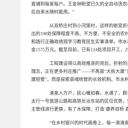
直铺到每家每户。王金钟盼望已久的全自动洗衣
后自来水随时能用。”
从双桥庄村到小河堡村，这样的蜕变折射出
出的198处保障程度不高、不方便、不安全的
和践行正确政绩观学习教育民生实事清单。市水
金1575万元。截至目前，已有124处项目开工，
工程建设得以高效推进的背后，折射的是
理念，正在更多村庄推广——不再是“大拆大建
建轻管”，而是探索县域统管的长效机制。市水利
清泉入万户，民心暖如春。水通了，群众
太行一号旅游公路和高铁长治东站的区位优势，整
主管线进行更换，有了水保障，打造‘康养双桥·
“在乡村振兴的时代画卷上，每一滴清泉都