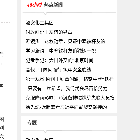
48小时
热点新闻
潞安化工集团
时政画说丨友谊的勋章
近镜头｜这枚勋章，见证中塞铁杆友谊
学习新语｜中塞铁杆友谊独树一帜
与
记者手记：大国外交的“北京时间”
为
晋快评 | 同向而行 筑牢安全底线
第一观察·瞬间｜勋章闪耀，铭刻中塞“铁杆
严
“只要有一丝希望，我们就会尽百倍努力”
克服降雨影响！沁源留神峪煤矿失联人员搜
拾光纪·近距离看习近平向武契奇颁授的
困
专题
刚
六