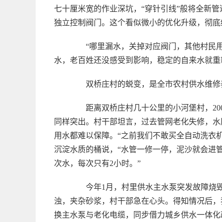
七十厘米宽的作业深坑，“穿针引线”般将全新
独立控制阀门。这个看似微小的优化升级，彻底
“哪里漏水，关掉对应阀门，其他村民用水
水，老百姓还没感受到影响，稳定的自来水就重
双桥庄村的蜕变，是全市农村供水维修
距离双桥庄村几十公里的小河堡村，20
同样突出。村干部坦言，过去管网老化失修，水
用水都难以保障。“之前我们不敢买全自动洗衣
沉淀水质的桶说，“水管一修一停，泥沙就会进
次水，每次只有2小时。”
今年1月，村里供水主水泵突发故障烧毁
浊，夹杂砂浆，村干部急在心头。得知情况后，
换主水泵与老化电缆，同步借力城乡供水一体化