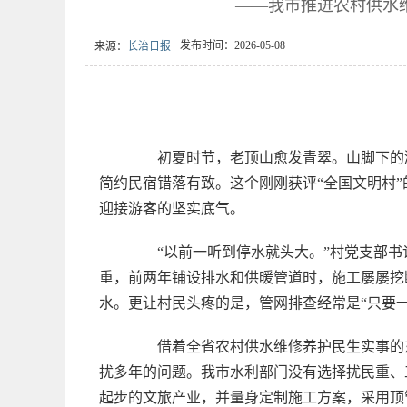
——我市推进农村供水
发布时间：2026-05-08
来源：
长治日报
初夏时节，老顶山愈发青翠。山脚下的潞
简约民宿错落有致。这个刚刚获评“全国文明村”
迎接游客的坚实底气。
“以前一听到停水就头大。”村党支部书
重，前两年铺设排水和供暖管道时，施工屡屡挖
水。更让村民头疼的是，管网排查经常是“只要
借着全省农村供水维修养护民生实事的东
扰多年的问题。我市水利部门没有选择扰民重、
起步的文旅产业，并量身定制施工方案，采用顶管