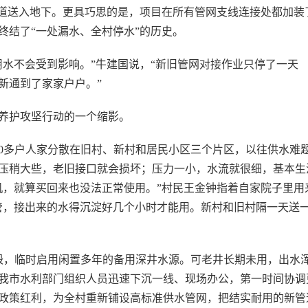
管道送入地下。更具巧思的是，项目在所有管网支线连接处都加装
终结了“一处漏水、全村停水”的历史。
不会受到影响。”牛建国说，“新旧管网对接作业只停了一天
新通到了家家户户。”
养护攻坚行动的一个缩影。
0多户人家分散在旧村、新村和居民小区三个片区，以往供水难
压稍大些，老旧接口就会损坏；压力一小，水流就很细，基本生
机，就算买回来也没法正常使用。”村民王金钟指着自家院子里用
管，接出来的水得沉淀好几个小时才能用。新村和旧村隔一天送
，临时启用闲置多年的备用深井水源。可老井长期未用，出水
我市水利部门组织人员迅速下沉一线、现场办公，第一时间协调
政策红利，为全村重新铺设高标准供水管网，把结实耐用的新管