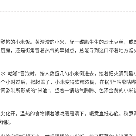
碗熨帖的小米饭。黄澄澄的小米，配一碟脆生生的炒土豆丝，或
的厨房，还是街角冒着热气的早摊点，总能寻到这口带着地方烟
水“咕嘟”冒泡时，按人数舀几勺小米倒进去，接着把火调到最
个小时过后，掀起盖子，小米变得软糯浓稠，在锅里“咕嘟咕嘟
间熬制所形成的“米油”。望着一锅热气腾腾、色泽金黄的小米
舌尖化开，温热的食物顺着喉咙缓缓滑下，暖意直抵心底。秋意
舒服。