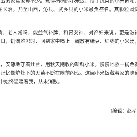
做出的家常饭却不少。煮得稠稠的小米饭、掺了蔬菜的小米调和
在长治，乃至山西，沁县、武乡县的小米最负盛名。其颗粒圆
质。老人常喝，能益气补脾、和胃安神，对产妇来说，更是滋
烈日，饥渴难忍时，回到家中喝上一碗放有绿豆、红枣的小米汤
来，安静地守着灶台，用秋天刚收的新鲜小米，慢慢地熬一锅色
的记忆像炉灶下的火苗不断在眼前闪现。这碗小米饭藏着家的味
中始终温暖着我，从未消散。
[编辑：赵孝