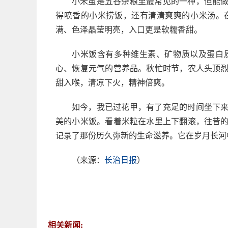
小米虽是五谷杂粮里最常见的一种，但能
得喷香的小米捞饭，还有清清爽爽的小米汤。
满、色泽晶莹明亮，入口更是软糯香甜。
小米饭含有多种维生素、矿物质以及蛋白
心、恢复元气的营养品。秋忙时节，农人头顶
甜入喉，清凉下火，精神倍爽。
如今，我已过花甲，有了充足的时间坐下
美的小米饭。看着米粒在水里上下翻滚，往昔
记录了那份历久弥新的生命滋养。它在岁月长河
（来源：
长治日报
）
相关新闻: