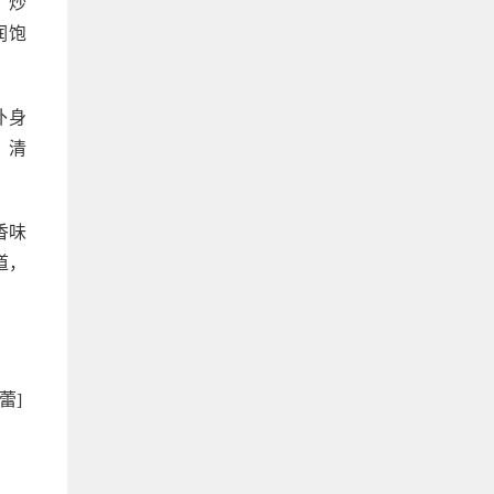
、炒
润饱
补身
，清
香味
道，
蕾]