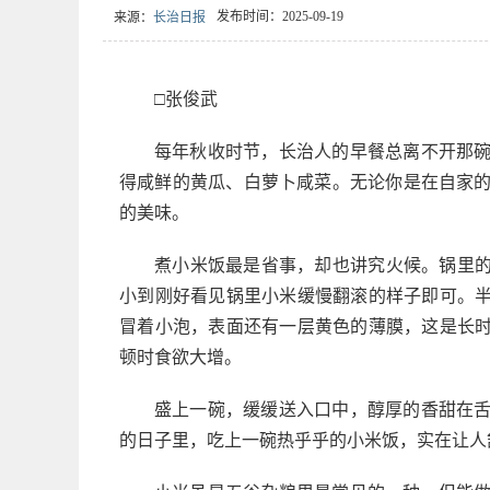
发布时间：2025-09-19
来源：
长治日报
□张俊武
每年秋收时节，长治人的早餐总离不开那
得咸鲜的黄瓜、白萝卜咸菜。无论你是在自家
的美味。
煮小米饭最是省事，却也讲究火候。锅里的
小到刚好看见锅里小米缓慢翻滚的样子即可。半
冒着小泡，表面还有一层黄色的薄膜，这是长时
顿时食欲大增。
盛上一碗，缓缓送入口中，醇厚的香甜在
的日子里，吃上一碗热乎乎的小米饭，实在让人