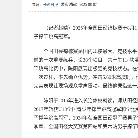
发布时间：2025-08-07
来源：
长治日报
（记者赵婧）2025年全国田径锦标赛于8月
子撑竿跳高冠军。
全国田径锦标赛是国内规模最大、竞技水平
前的一次重要练兵，设38个项目，共产生114块
竿跳高比赛中，陈阳展现出极强的竞技状态。在5
一次过杆，率先确立优势。冲击5.60米高度时
完美表现让现场观众掌声雷动。最终他凭借这一
陈阳于2015年进入长治体校就读，师从
2017年斩获U18全国青少年撑竿跳高冠军和全
子撑竿跳高冠军，2024年获全国田径冠军赛男
季军、全国田径大奖赛第四站和第六站男子撑竿