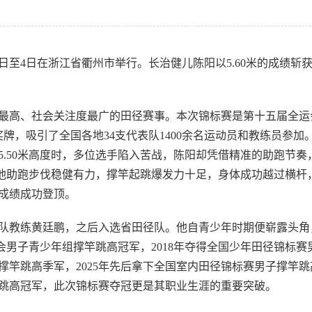
1日至4日在浙江省衢州市举行。长治健儿陈阳以5.60米的成绩斩
最高、社会关注度最广的田径赛事。本次锦标赛是第十五届全运
奖牌，吸引了全国各地34支代表队1400余名运动员和教练员参加
.50米高度时，多位选手陷入苦战，陈阳却凭借精准的助跑节奏
，他助跑步伐稳健有力，撑竿起跳爆发力十足，身体成功越过横杆
成绩成功登顶。
田径队教练黄廷鹏，之后入选省田径队。他自青少年时期便崭露头角
运会男子青少年组撑竿跳高冠军，2018年夺得全国少年田径锦标赛
子撑竿跳高季军，2025年先后拿下全国室内田径锦标赛男子撑竿跳
跳高冠军，此次锦标赛夺冠更是其职业生涯的重要突破。