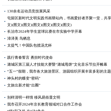
130余名运动员竞技展风采
屯留区新时代文明实践书画驿站内，书画爱好者齐聚一堂，共享文化魅力
文)(图文)(图文)(图文)(图文)(图文)(图文)
长治市2024年学生篮球比赛在市实验中学开幕
漳泽美 鸟栖息
太提气！中国队包揽汤尤杯
践行青春誓言 勇担时代使命
潞城区第三届人才技能大赛暨“潞城甩饼”文化音乐节拉开帷幕
“五一”假期，我市各大旅游景区、游园组织开展丰富多彩的主
神头村的蝶变“密码”
文旅出新才能“出圈”
别样清明一样情 移风易俗显文明
我市召开2024年京长教育领域对口合作工作会