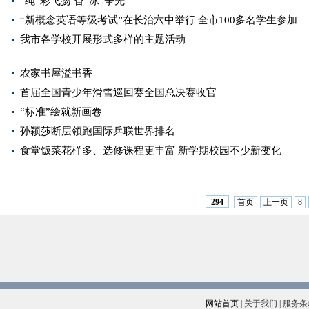
“绳”彩飞扬 奋“泳”争先
“新概念英语等级考试”在长治六中举行 全市100多名学生参加
我市各学校开展形式多样的主题活动
农家书屋溢书香
首届全国青少年滑雪巡回赛全国总决赛收官
“标准”绘就新画卷
孙颖莎断层领跑国际乒联世界排名
食堂饭菜花样多、选修课程更丰富 新学期校园不少新变化
首页
上一页
8
294
网站首页
|
关于我们
|
服务条