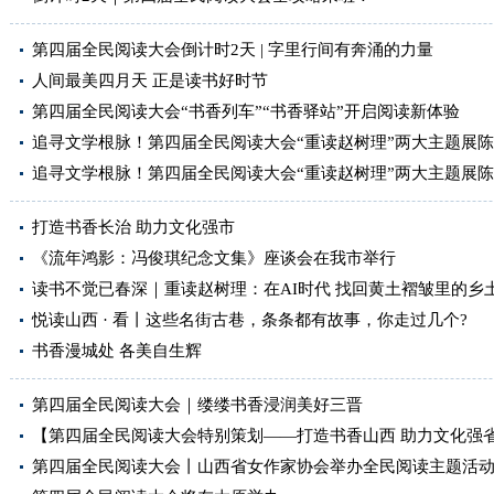
第四届全民阅读大会倒计时2天 | 字里行间有奔涌的力量
人间最美四月天 正是读书好时节
第四届全民阅读大会“书香列车”“书香驿站”开启阅读新体验
追寻文学根脉！第四届全民阅读大会“重读赵树理”两大主题展
追寻文学根脉！第四届全民阅读大会“重读赵树理”两大主题展
打造书香长治 助力文化强市
《流年鸿影：冯俊琪纪念文集》座谈会在我市举行
读书不觉已春深｜重读赵树理：在AI时代 找回黄土褶皱里的乡
悦读山西 · 看丨这些名街古巷，条条都有故事，你走过几个?
书香漫城处 各美自生辉
第四届全民阅读大会｜缕缕书香浸润美好三晋
【第四届全民阅读大会特别策划——打造书香山西 助力文化强
第四届全民阅读大会丨山西省女作家协会举办全民阅读主题活