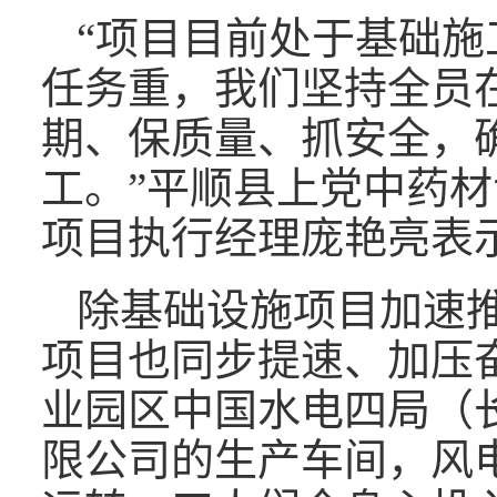
“项目目前处于基础施
任务重，我们坚持全员
期、保质量、抓安全，
工。”平顺县上党中药
项目执行经理庞艳亮表
除基础设施项目加速
项目也同步提速、加压
业园区中国水电四局（
限公司的生产车间，风