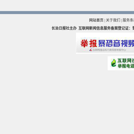
网站首页
|
关于我们
|
服务条
长治日报社主办
互联网新闻信息服务备案登记证：