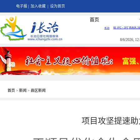
电子报
|
加入收藏
|
设为首页
首页
8/6/2026, 
首页
>
新闻
>
县区新闻
项目攻坚提速助