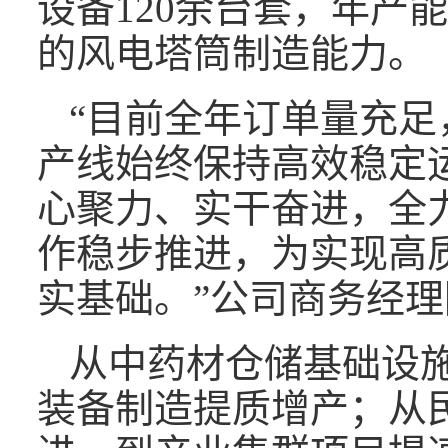
设备120余台套，年产
的风电塔筒制造能力。
“目前全年订单量充足
产线始终保持高效稳定
心聚力、实干奋进，全
作稳步推进，为实现高
实基础。”公司商务经
从中药材仓储基础设
装备制造提质增产；从