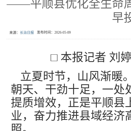
——平顺县优化全生命
早
发布时间：2026-05-09
来源：
长治日报
□ 本报记者 刘
立夏时节，山风渐暖
朝天、干劲十足，一处
提质增效，正是平顺县
业，奋力推进县域经济
照。