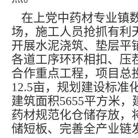
在上党中药材专业镇
场，施工人员抢抓有利
开展水泥浇筑、垫层平
各道工序环环相扣、压
合作重点工程，项目总投
12.5亩，规划建设标
建筑面积5655平方米，
药材规范化仓储存放，
储短板、完善全产业链