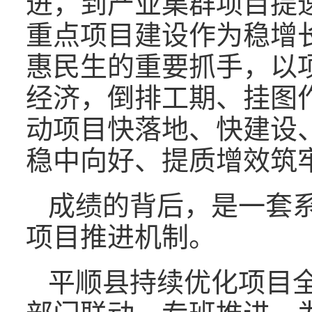
进，到产业集群项目提
重点项目建设作为稳增
惠民生的重要抓手，以
经济，倒排工期、挂图
动项目快落地、快建设
稳中向好、提质增效筑
成绩的背后，是一套
项目推进机制。
平顺县持续优化项目