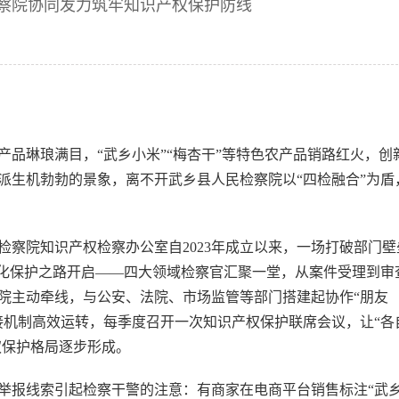
察院协同发力筑牢知识产权保护防线
品琳琅满目，“武乡小米”“梅杏干”等特色农产品销路红火，创
派生机勃勃的景象，离不开武乡县人民检察院以“四检融合”为盾
检察院知识产权检察办公室自2023年成立以来，一场打破部门壁
业化保护之路开启——四大领域检察官汇聚一堂，从案件受理到审
院主动牵线，与公安、法院、市场监管等部门搭建起协作“朋友
接机制高效运转，每季度召开一次知识产权保护联席会议，让“各
权保护格局逐步形成。
众举报线索引起检察干警的注意：有商家在电商平台销售标注“武