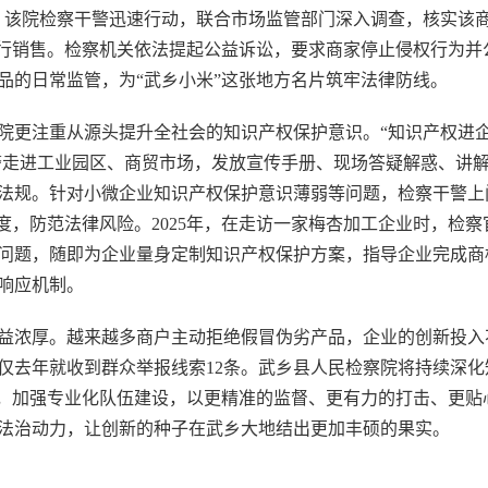
。该院检察干警迅速行动，联合市场监管部门深入调查，核实该
进行销售。检察机关依法提起公益诉讼，要求商家停止侵权行为并
品的日常监管，为“武乡小米”这张地方名片筑牢法律防线。
院更注重从源头提升全社会的知识产权保护意识。“知识产权进
干警走进工业园区、商贸市场，发放宣传手册、现场答疑解惑、讲
法规。针对小微企业知识产权保护意识薄弱等问题，检察干警上
度，防范法律风险。2025年，在走访一家梅杏加工企业时，检察
问题，随即为企业量身定制知识产权保护方案，指导企业完成商
响应机制。
益浓厚。越来越多商户主动拒绝假冒伪劣产品，企业的创新投入
仅去年就收到群众举报线索12条。武乡县人民检察院将持续深化
制，加强专业化队伍建设，以更精准的监督、更有力的打击、更贴
法治动力，让创新的种子在武乡大地结出更加丰硕的果实。