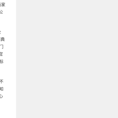
商家
公
企
解典
门
官
标
不
知
心