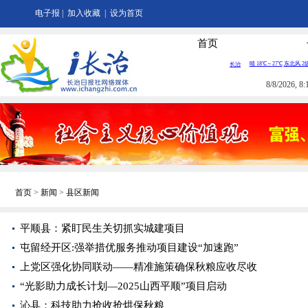
电子报
|
加入收藏
|
设为首页
首页
8/8/2026, 
首页
>
新闻
>
县区新闻
平顺县：紧盯民生关切抓实城建项目
屯留经开区:强举措优服务推动项目建设“加速跑”
上党区强化协同联动——精准施策确保秋粮应收尽收
“光影助力成长计划—2025山西平顺”项目启动
沁县：科技助力抢收抢烘保秋粮