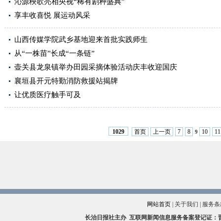
沁源秧歌亮相央视“稀有剧种盛典”
享丰收喜悦 展运动风采
山西传媒学院武乡基地迎来首批实践师生
从“一株苗”长成“一条链”
壶关县龙泉镇举办田园采摘体验活动庆丰收迎国庆
襄垣县开元特勤消防救援站揭牌
让优质医疗触手可及
首页
上一页
7
8
10
11
1029
9
网站首页
|
关于我们
|
服务条
长治日报社主办
互联网新闻信息服务备案登记证：