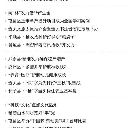
向“林”发力借“绿”生金
屯留区玉米单产提升项目成为全国学习案例
壶关文旅太原推介会暨壶关书法晋省汇报展举办
平顺县：抢收抢种护好群众“粮袋子”
襄垣县：周密部署防汛抢收“齐发力”
武乡县:精准发力确保稳产增产
潞州区：多措并举护航秋收秋种
“养育+医疗”护航幼儿健康成长
壶关县：“快”字为先打好“三秋”攻坚战
长子县：“抢”字当头稳住农业基本盘
“科技+文化”点燃文旅热潮
畅游山水间尽览好“丰”光
屯留区举办“中国梦·劳动美”职工台球比赛