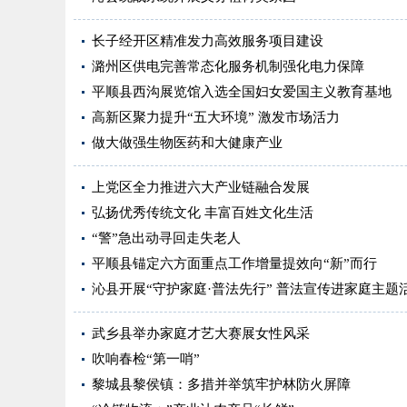
长子经开区精准发力高效服务项目建设
潞州区供电完善常态化服务机制强化电力保障
平顺县西沟展览馆入选全国妇女爱国主义教育基地
高新区聚力提升“五大环境” 激发市场活力
做大做强生物医药和大健康产业
上党区全力推进六大产业链融合发展
弘扬优秀传统文化 丰富百姓文化生活
“警”急出动寻回走失老人
平顺县锚定六方面重点工作增量提效向“新”而行
沁县开展“守护家庭·普法先行” 普法宣传进家庭主题
武乡县举办家庭才艺大赛展女性风采
吹响春检“第一哨”
黎城县黎侯镇：多措并举筑牢护林防火屏障