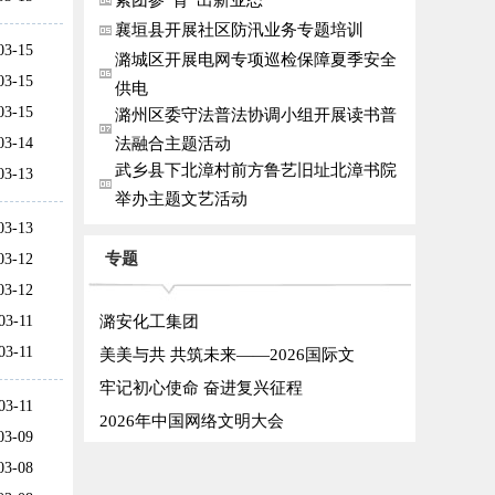
紫团参“育”出新业态
襄垣县开展社区防汛业务专题培训
03-15
潞城区开展电网专项巡检保障夏季安全
03-15
供电
03-15
潞州区委守法普法协调小组开展读书普
03-14
法融合主题活动
武乡县下北漳村前方鲁艺旧址北漳书院
03-13
举办主题文艺活动
03-13
专题
03-12
03-12
03-11
潞安化工集团
03-11
美美与共 共筑未来——2026国际文
牢记初心使命 奋进复兴征程
03-11
2026年中国网络文明大会
03-09
03-08