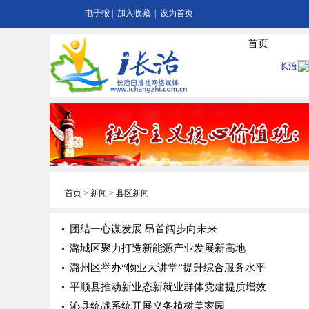
电子报
|
加入收藏
|
设为首页
首页
首页
>
新闻
>
县区新闻
团结一心谋发展 昂首阔步向未来
潞城区聚力打造新能源产业发展新高地
潞州区举办“物业大讲堂”提升综合服务水平
平顺县推动新业态新就业群体党建提质增效
沁县统战系统开展义务植树美家园