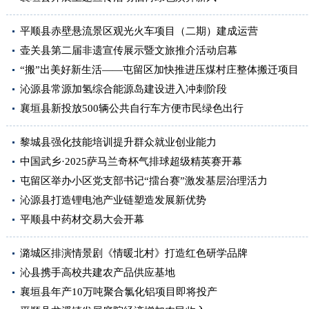
平顺县赤壁悬流景区观光火车项目（二期）建成运营
壶关县第二届非遗宣传展示暨文旅推介活动启幕
“搬”出美好新生活——屯留区加快推进压煤村庄整体搬迁项目
沁源县常源加氢综合能源岛建设进入冲刺阶段
襄垣县新投放500辆公共自行车方便市民绿色出行
黎城县强化技能培训提升群众就业创业能力
中国武乡·2025萨马兰奇杯气排球超级精英赛开幕
屯留区举办小区党支部书记“擂台赛”激发基层治理活力
沁源县打造锂电池产业链塑造发展新优势
平顺县中药材交易大会开幕
潞城区排演情景剧《情暖北村》打造红色研学品牌
沁县携手高校共建农产品供应基地
襄垣县年产10万吨聚合氯化铝项目即将投产