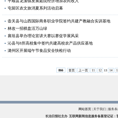
平顺县龙溪镇发展庭院经济增加农民收入
屯留区农文旅消夏系列活动启幕
壶关县与山西国际商务职业学院签约共建产教融合实训基地
林改一招棋盘活万山绿
襄垣县举办理论宣讲大赛以赛促学展风采
沁县与8所高校集中签约共建高校农产品供应基地
潞州区开展端午节食品安全快检行动
首页
上一页
11
12
14
1
866
13
网站首页
|
关于我们
|
服务条
长治日报社主办
互联网新闻信息服务备案登记证：