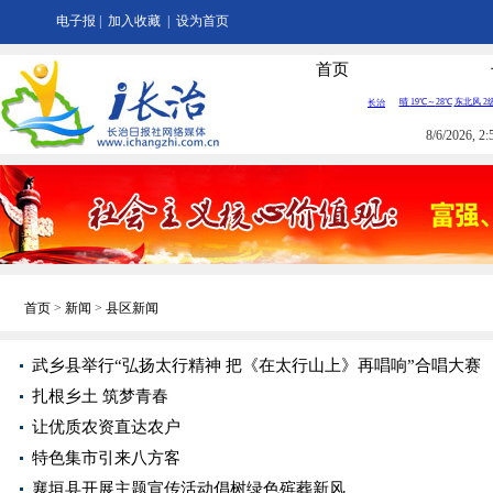
电子报
|
加入收藏
|
设为首页
首页
8/6/2026, 
首页
>
新闻
>
县区新闻
武乡县举行“弘扬太行精神 把《在太行山上》再唱响”合唱大赛
扎根乡土 筑梦青春
让优质农资直达农户
特色集市引来八方客
襄垣县开展主题宣传活动倡树绿色殡葬新风